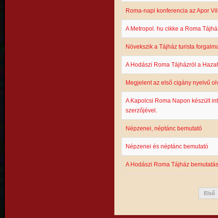
Roma-napi konferencia az Apor Vil
A Metropol. hu cikke a Roma Tájhá
Növekszik a Tájház turista forgalm
A Hodászi Roma Tájházról a Haz
Megjelent az első cigány nyelvű o
A Kapolcsi Roma Napon készült int
szerzőjével.
Népzenei, néptánc bemutató
Népzenei és néptánc bemutató
A Hodászi Roma Tájház bemutatás
Első