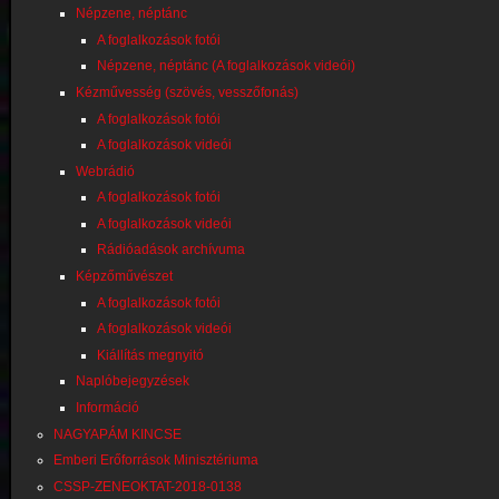
Népzene, néptánc
A foglalkozások fotói
Népzene, néptánc (A foglalkozások videói)
Kézművesség (szövés, vesszőfonás)
A foglalkozások fotói
A foglalkozások videói
Webrádió
A foglalkozások fotói
A foglalkozások videói
Rádióadások archívuma
Képzőművészet
A foglalkozások fotói
A foglalkozások videói
Kiállítás megnyitó
Naplóbejegyzések
Információ
NAGYAPÁM KINCSE
Emberi Erőforrások Minisztériuma
CSSP-ZENEOKTAT-2018-0138