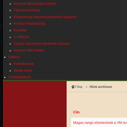
Nemzeti Művelődési Intézet
Tájházszövetség
Klebelsberg Intézményfenntartó Központ
Hodász Nagyközség
RomNet
C-PRESS
Cigány Kézműves Mesterek Fóruma
Herman Ottó Intézet
Galéria
Fotóalbumok
Média hírek
Szolgáltatások
Főlap
Hírek archívum
Cím
Magas rangú elismerések a VM ü