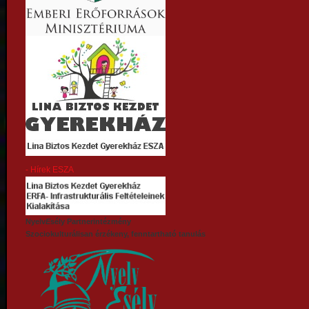
- Hírek ESZA
Nyelv
E
sély Partnerintézmény
Szociokulturálisan érzékeny, fenntartható tanulás