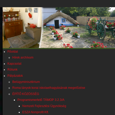
Főoldal
Hírek archívum
Kapcsolat
Rólunk
Pályázatok
Belügyminisztérium
Roma lányok korai iskolaelhagyásának megelőzése
ÉPÍTŐ KÖZÖSSÉG
Programismertető TÁMOP 3.2.3/A
Nemzeti Fejlesztési Ügynökség
ESZA Nonprofit Kft.