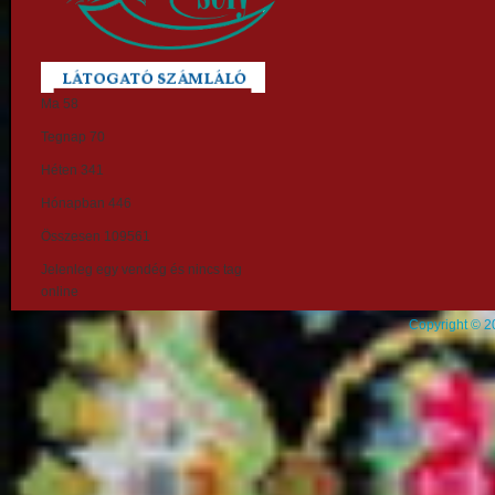
Ma
58
Tegnap
70
Héten
341
Hónapban
446
Összesen
109561
Jelenleg egy vendég és nincs tag
online
Copyright © 